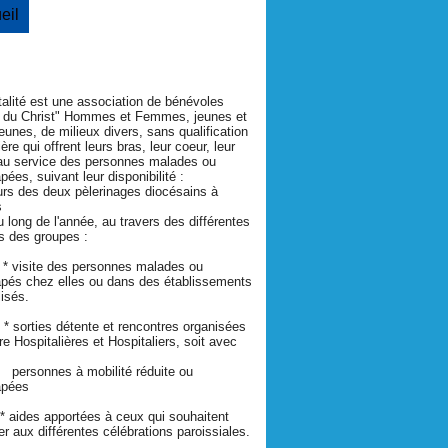
eil
talité est une association de bénévoles
s du Christ" Hommes et Femmes, jeunes et
eunes, de milieux divers, sans qualification
ière qui offrent leurs bras, leur coeur, leur
au service des personnes malades ou
pées, suivant leur disponibilité :
urs des deux pèlerinages diocésains à
s
au long de l'année, au travers des différentes
és des groupes :
ite des personnes malades ou
pés chez elles ou dans des établissements
isés.
ies détente et rencontres organisées
tre Hospitalières et Hospitaliers, soit avec
nnes à mobilité réduite ou
apées
des apportées à ceux qui souhaitent
per aux différentes célébrations paroissiales.