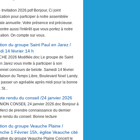
 - Invitation 2026.pdf Bonjour, Ci joint
ation pour participer à notre assemblée
le annuelle. Votre présence est précieuse.
ontre aussi l'intérêt que vous portez à notre
ation. On compte sur vous.
ation du groupe Saint Paul en Jarez /
i 14 février 14 h
ICHE 2026 Modifiée.doc Le groupe de Saint
n Jarez vous invite à participer à son
ionnel concours de belote. Samedi 14 février
Maison du Temps Libre, Boulevard Noel Landy.
 passer un agréable après midi pour la bonne
 St...
e rendu du conseil /24 janvier 2026
NION CONSEIL 24 janvier 2026.doc Bonjour à
Merci de prendre connaissance du dernier
e rendu du conseil. Bonne lecture
ation du groupe Veauche Plaine /
che 1 Février 15h, église Veauche cité
itiative du groupe Veauche Plaine Concert le