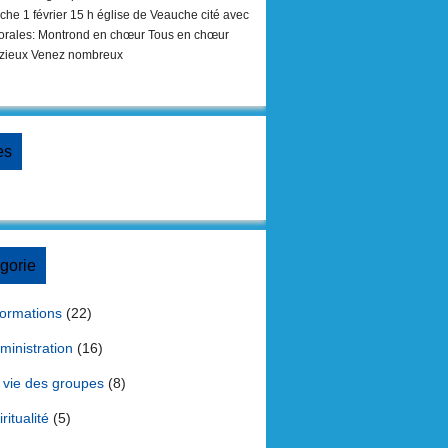
he 1 février 15 h église de Veauche cité avec
horales: Montrond en chœur Tous en chœur
izieux Venez nombreux
es
gorie
formations
(22)
ministration
(16)
 vie des groupes
(8)
ritualité
(5)