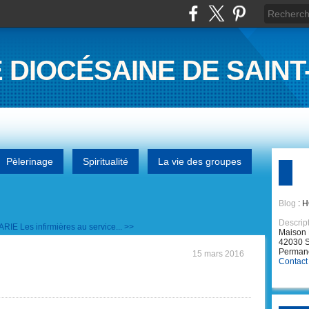
 DIOCÉSAINE DE SAINT
Pèlerinage
Spiritualité
La vie des groupes
Blog
: 
Descrip
MARIE
Les infirmières au service... >>
Maison 
42030 S
Permane
15 mars 2016
Contact