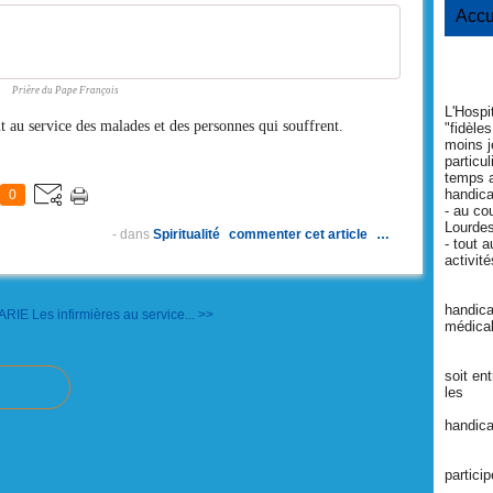
Accu
Prière du Pape François
L'Hospi
nt au service des malades et des personnes qui souffrent.
"fidèle
moins j
particul
temps 
handica
0
- au co
Lourde
-
dans
Spiritualité
commenter cet article
…
- tout 
activit
* vis
handica
MARIE
Les infirmières au service... >>
médical
* sort
soit en
les
perso
handic
* ai
partici