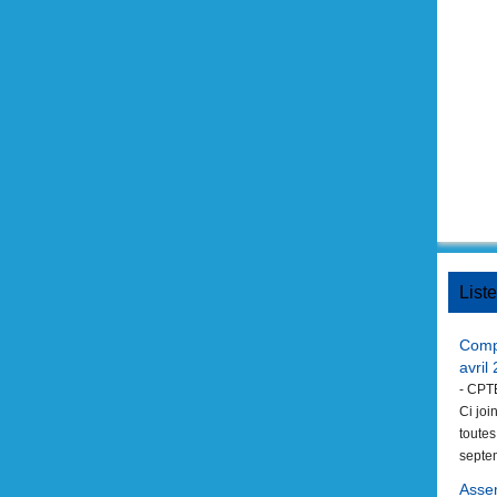
List
Compt
avril
- CPT
Ci joi
toutes
septe
Asse