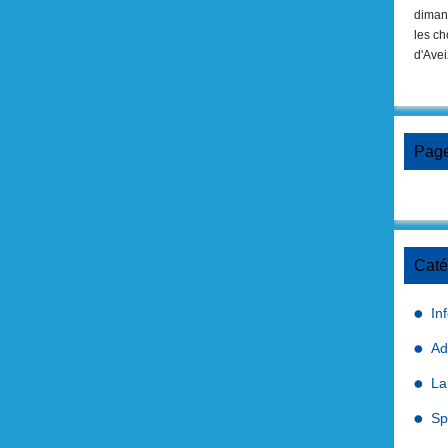
dimanc
les c
d'Ave
Pag
Caté
In
Ad
La
Spi