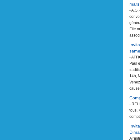
mars
- A.G.
convoc
généra
Elle m
associ
Invit
samed
- AFF
Paul e
tradit
14h, 
Venez
cause.
Compt
- REU
tous, 
compt
Invit
Diman
A l'in