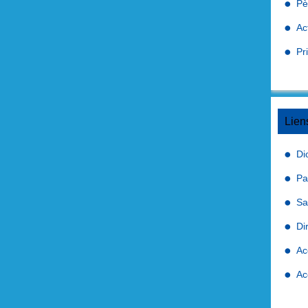
Pè
Ac
Pr
Lien
Di
Pa
Sa
Di
Ac
Ac