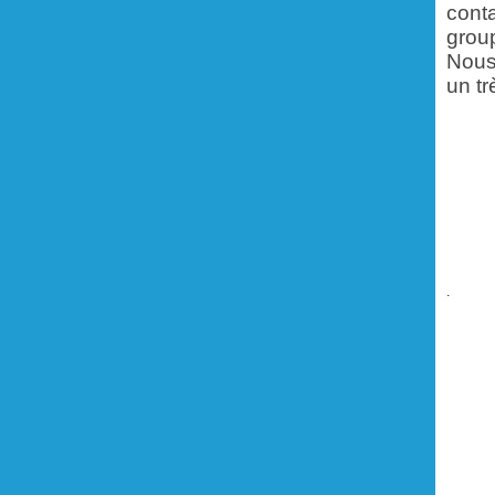
cont
group
Nous
un tr