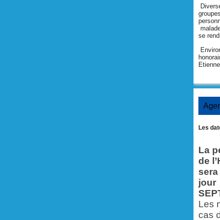
Diverse
groupes
person
malades
se rend
Environ
honorai
Etienne
Age
Les date
La p
de l
sera
jour
SEP
Les m
cas 